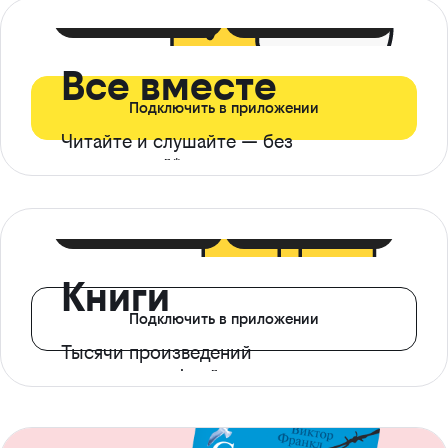
399 ₽ в мес
21 ₽ в день
Все вместе
Подключить в приложении
Читайте и слушайте — без
ограничений*
299 ₽ в мес
14 ₽ в день
Книги
Подключить в приложении
Тысячи произведений
с доступом офлайн