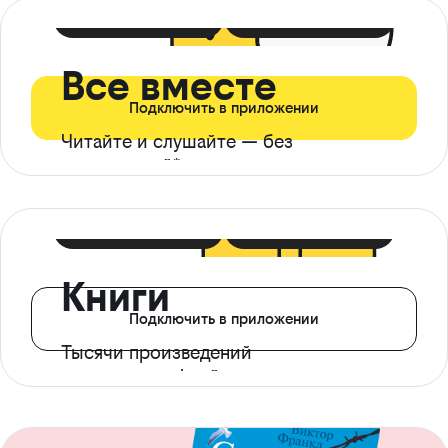
399 ₽ в мес
21 ₽ в день
Все вместе
Подключить в приложении
Читайте и слушайте — без
ограничений*
299 ₽ в мес
14 ₽ в день
Книги
Подключить в приложении
Тысячи произведений
с доступом офлайн