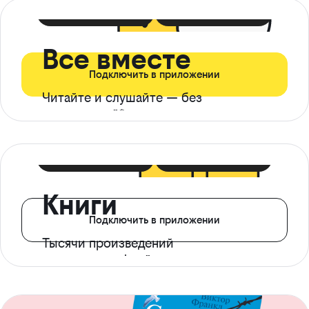
399 ₽ в мес
21 ₽ в день
Все вместе
Подключить в приложении
Читайте и слушайте — без
ограничений*
299 ₽ в мес
14 ₽ в день
Книги
Подключить в приложении
Тысячи произведений
с доступом офлайн