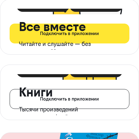
399 ₽ в мес
21 ₽ в день
Все вместе
Подключить в приложении
Читайте и слушайте — без
ограничений*
299 ₽ в мес
14 ₽ в день
Книги
Подключить в приложении
Тысячи произведений
с доступом офлайн