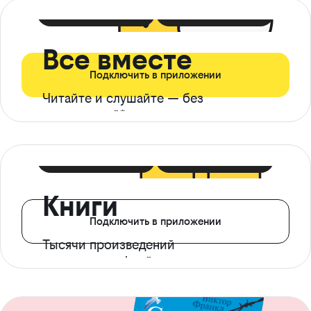
399 ₽ в мес
21 ₽ в день
Все вместе
Подключить в приложении
Читайте и слушайте — без
ограничений*
299 ₽ в мес
14 ₽ в день
Книги
Подключить в приложении
Тысячи произведений
с доступом офлайн