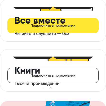
399 ₽ в мес
21 ₽ в день
Все вместе
Подключить в приложении
Читайте и слушайте — без
ограничений*
299 ₽ в мес
14 ₽ в день
Книги
Подключить в приложении
Тысячи произведений
с доступом офлайн