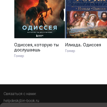
Одиссея, которую ты
Илиада. Одиссея
дослушаешь
Гомер
Гомер
Связаться с нами:
helpdesk@in-book.ru