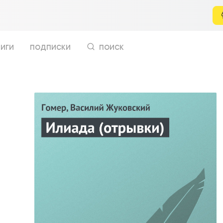
иги
подписки
поиск