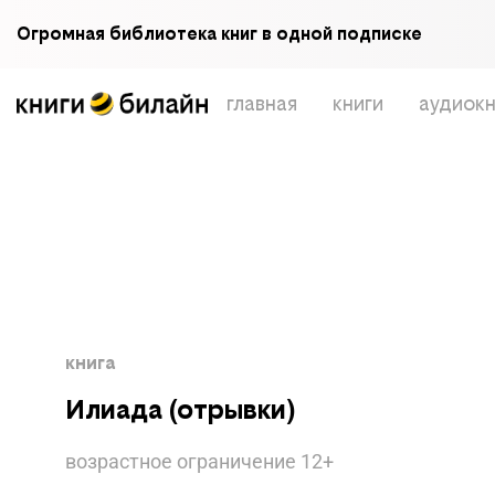
Огромная библиотека книг в одной подписке
главная
книги
аудиокн
книга
Илиада (отрывки)
возрастное ограничение
12
+