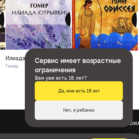
Илиада (отрывки)
Одиссея
Сервис имеет возрастные
Гомер
Гомер
ограничения
Вам уже есть 18 лет?
Да, мне есть 18 лет
Нет, я ребенок
книги
би