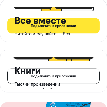
399 ₽ в мес
21 ₽ в день
Все вместе
Подключить в приложении
Читайте и слушайте — без
ограничений*
299 ₽ в мес
14 ₽ в день
Книги
Подключить в приложении
Тысячи произведений
с доступом офлайн