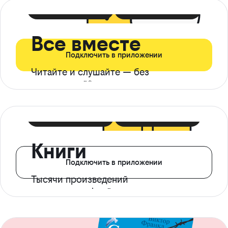
399 ₽ в мес
21 ₽ в день
Все вместе
Подключить в приложении
Читайте и слушайте — без
ограничений*
299 ₽ в мес
14 ₽ в день
Книги
Подключить в приложении
Тысячи произведений
с доступом офлайн