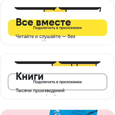
399 ₽ в мес
21 ₽ в день
Все вместе
Подключить в приложении
Читайте и слушайте — без
ограничений*
299 ₽ в мес
14 ₽ в день
Книги
Подключить в приложении
Тысячи произведений
с доступом офлайн