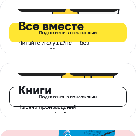
399 ₽ в мес
21 ₽ в день
Все вместе
Подключить в приложении
Читайте и слушайте — без
ограничений*
299 ₽ в мес
14 ₽ в день
Книги
Подключить в приложении
Тысячи произведений
с доступом офлайн