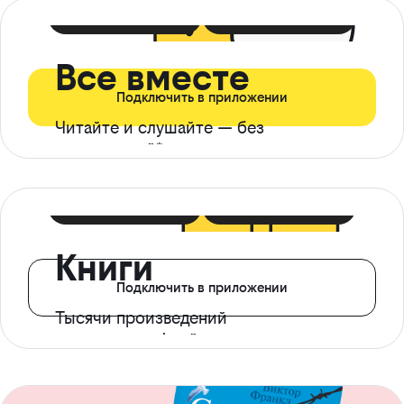
399 ₽ в мес
21 ₽ в день
Все вместе
Подключить в приложении
Читайте и слушайте — без
ограничений*
299 ₽ в мес
14 ₽ в день
Книги
Подключить в приложении
Тысячи произведений
с доступом офлайн