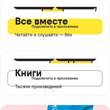
399 ₽ в мес
21 ₽ в день
Все вместе
Подключить в приложении
Читайте и слушайте — без
ограничений*
299 ₽ в мес
14 ₽ в день
Книги
Подключить в приложении
Тысячи произведений
с доступом офлайн