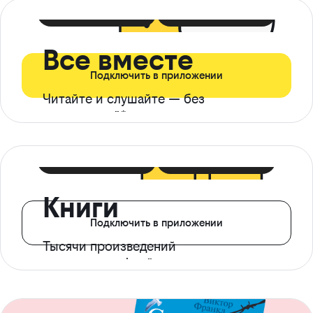
399 ₽ в мес
21 ₽ в день
Все вместе
Подключить в приложении
Читайте и слушайте — без
ограничений*
299 ₽ в мес
14 ₽ в день
Книги
Подключить в приложении
Тысячи произведений
с доступом офлайн