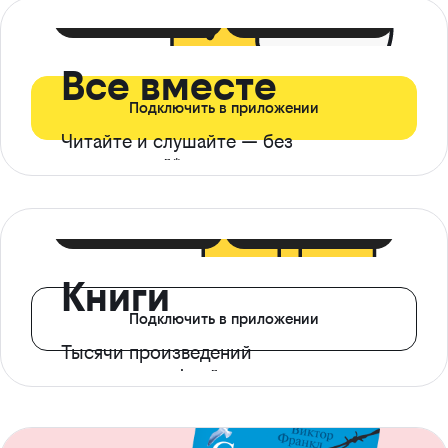
399 ₽ в мес
21 ₽ в день
Все вместе
Подключить в приложении
Читайте и слушайте — без
ограничений*
299 ₽ в мес
14 ₽ в день
Книги
Подключить в приложении
Тысячи произведений
с доступом офлайн