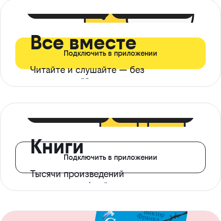
399 ₽ в мес
21 ₽ в день
Все вместе
Подключить в приложении
Читайте и слушайте — без
ограничений*
299 ₽ в мес
14 ₽ в день
Книги
Подключить в приложении
Тысячи произведений
с доступом офлайн