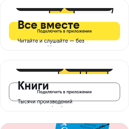
399 ₽ в мес
21 ₽ в день
Все вместе
Подключить в приложении
Читайте и слушайте — без
ограничений*
299 ₽ в мес
14 ₽ в день
Книги
Подключить в приложении
Тысячи произведений
с доступом офлайн