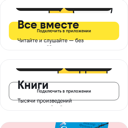
399 ₽ в мес
21 ₽ в день
Все вместе
Подключить в приложении
Читайте и слушайте — без
ограничений*
299 ₽ в мес
14 ₽ в день
Книги
Подключить в приложении
Тысячи произведений
с доступом офлайн