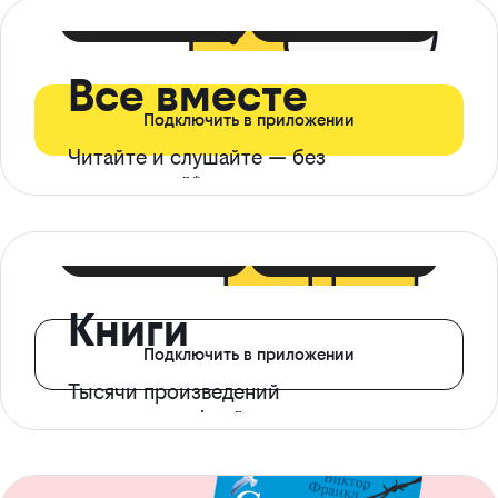
399 ₽ в мес
21 ₽ в день
Все вместе
Подключить в приложении
Читайте и слушайте — без
ограничений*
299 ₽ в мес
14 ₽ в день
Книги
Подключить в приложении
Тысячи произведений
с доступом офлайн