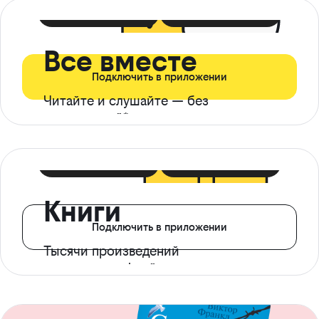
399 ₽ в мес
21 ₽ в день
Все вместе
Подключить в приложении
Читайте и слушайте — без
ограничений*
299 ₽ в мес
14 ₽ в день
Книги
Подключить в приложении
Тысячи произведений
с доступом офлайн