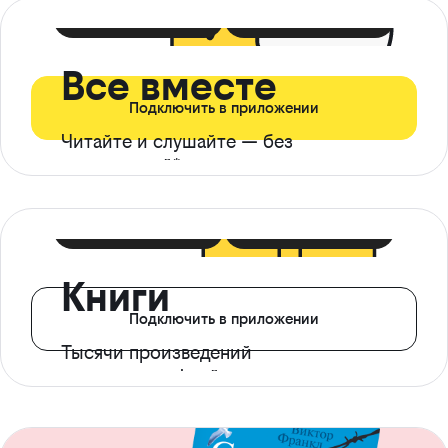
399 ₽ в мес
21 ₽ в день
Все вместе
Подключить в приложении
Читайте и слушайте — без
ограничений*
299 ₽ в мес
14 ₽ в день
Книги
Подключить в приложении
Тысячи произведений
с доступом офлайн