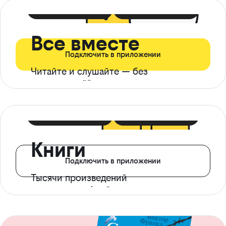
399 ₽ в мес
21 ₽ в день
Все вместе
Подключить в приложении
Читайте и слушайте — без
ограничений*
299 ₽ в мес
14 ₽ в день
Книги
Подключить в приложении
Тысячи произведений
с доступом офлайн