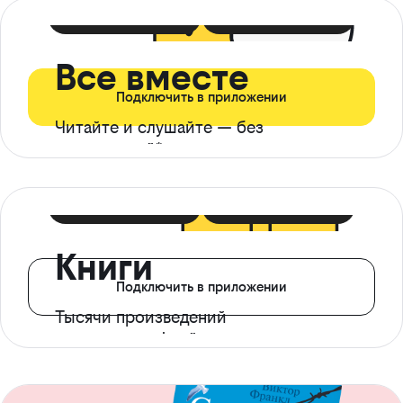
399 ₽ в мес
21 ₽ в день
Все вместе
Подключить в приложении
Читайте и слушайте — без
ограничений*
299 ₽ в мес
14 ₽ в день
Книги
Подключить в приложении
Тысячи произведений
с доступом офлайн