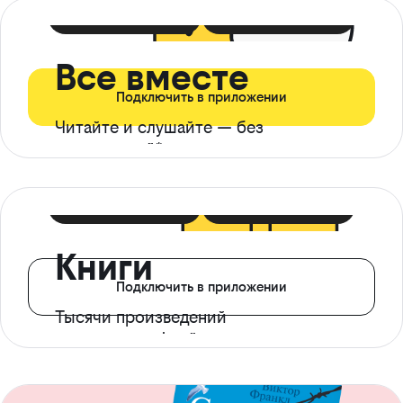
399 ₽ в мес
21 ₽ в день
Все вместе
Подключить в приложении
Читайте и слушайте — без
ограничений*
299 ₽ в мес
14 ₽ в день
Книги
Подключить в приложении
Тысячи произведений
с доступом офлайн