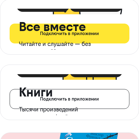
399 ₽ в мес
21 ₽ в день
Все вместе
Подключить в приложении
Читайте и слушайте — без
ограничений*
299 ₽ в мес
14 ₽ в день
Книги
Подключить в приложении
Тысячи произведений
с доступом офлайн