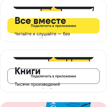
399 ₽ в мес
21 ₽ в день
Все вместе
Подключить в приложении
Читайте и слушайте — без
ограничений*
299 ₽ в мес
14 ₽ в день
Книги
Подключить в приложении
Тысячи произведений
с доступом офлайн