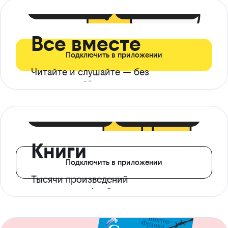
399 ₽ в мес
21 ₽ в день
Все вместе
Подключить в приложении
Читайте и слушайте — без
ограничений*
299 ₽ в мес
14 ₽ в день
Книги
Подключить в приложении
Тысячи произведений
с доступом офлайн