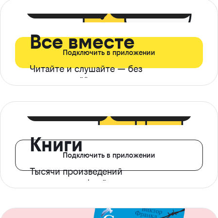
399 ₽ в мес
21 ₽ в день
Все вместе
Подключить в приложении
Читайте и слушайте — без
ограничений*
299 ₽ в мес
14 ₽ в день
Книги
Подключить в приложении
Тысячи произведений
с доступом офлайн