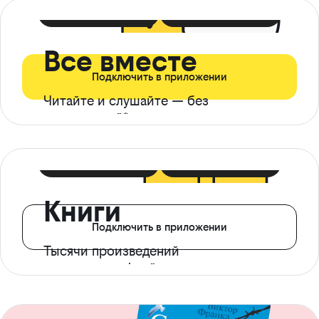
399 ₽ в мес
21 ₽ в день
Все вместе
Подключить в приложении
Читайте и слушайте — без
ограничений*
299 ₽ в мес
14 ₽ в день
Книги
Подключить в приложении
Тысячи произведений
с доступом офлайн