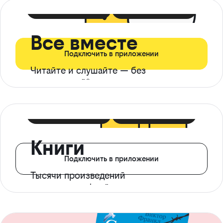
399 ₽ в мес
21 ₽ в день
Все вместе
Подключить в приложении
Читайте и слушайте — без
ограничений*
299 ₽ в мес
14 ₽ в день
Книги
Подключить в приложении
Тысячи произведений
с доступом офлайн