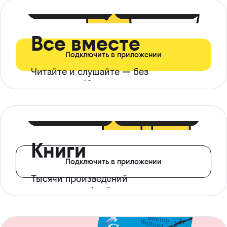
399 ₽ в мес
21 ₽ в день
Все вместе
Подключить в приложении
Читайте и слушайте — без
ограничений*
299 ₽ в мес
14 ₽ в день
Книги
Подключить в приложении
Тысячи произведений
с доступом офлайн