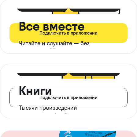
399 ₽ в мес
21 ₽ в день
Все вместе
Подключить в приложении
Читайте и слушайте — без
ограничений*
299 ₽ в мес
14 ₽ в день
Книги
Подключить в приложении
Тысячи произведений
с доступом офлайн