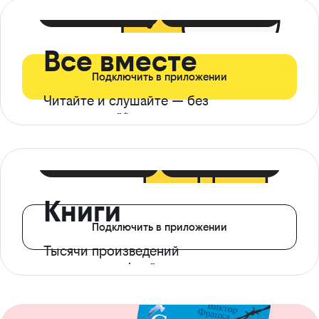
399 ₽ в мес
21 ₽ в день
Все вместе
Подключить в приложении
Читайте и слушайте — без
ограничений*
299 ₽ в мес
14 ₽ в день
Книги
Подключить в приложении
Тысячи произведений
с доступом офлайн