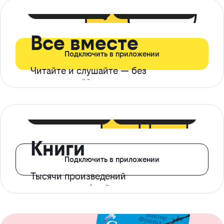
399 ₽ в мес
21 ₽ в день
Все вместе
Подключить в приложении
Читайте и слушайте — без
ограничений*
299 ₽ в мес
14 ₽ в день
Книги
Подключить в приложении
Тысячи произведений
с доступом офлайн