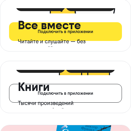
399 ₽ в мес
21 ₽ в день
Все вместе
Подключить в приложении
Читайте и слушайте — без
ограничений*
299 ₽ в мес
14 ₽ в день
Книги
Подключить в приложении
Тысячи произведений
с доступом офлайн