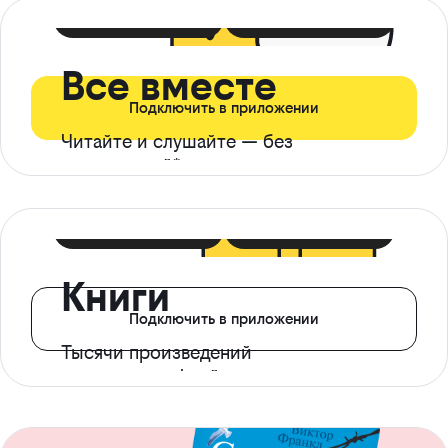
399 ₽ в мес
21 ₽ в день
Все вместе
Подключить в приложении
Читайте и слушайте — без
ограничений*
299 ₽ в мес
14 ₽ в день
Книги
Подключить в приложении
Тысячи произведений
с доступом офлайн