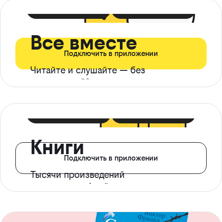
399 ₽ в мес
21 ₽ в день
Все вместе
Подключить в приложении
Читайте и слушайте — без
ограничений*
299 ₽ в мес
14 ₽ в день
Книги
Подключить в приложении
Тысячи произведений
с доступом офлайн