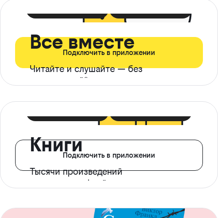
399 ₽ в мес
21 ₽ в день
Все вместе
Подключить в приложении
Читайте и слушайте — без
ограничений*
299 ₽ в мес
14 ₽ в день
Книги
Подключить в приложении
Тысячи произведений
с доступом офлайн