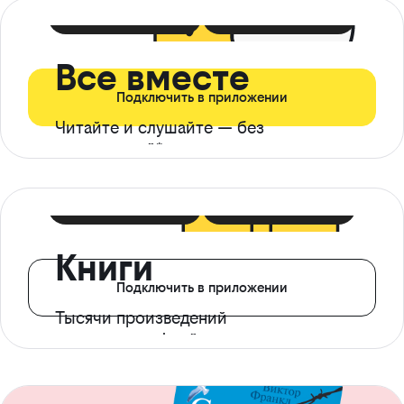
399 ₽ в мес
21 ₽ в день
Все вместе
Подключить в приложении
Читайте и слушайте — без
ограничений*
299 ₽ в мес
14 ₽ в день
Книги
Подключить в приложении
Тысячи произведений
с доступом офлайн