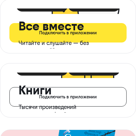
399 ₽ в мес
21 ₽ в день
Все вместе
Подключить в приложении
Читайте и слушайте — без
ограничений*
299 ₽ в мес
14 ₽ в день
Книги
Подключить в приложении
Тысячи произведений
с доступом офлайн