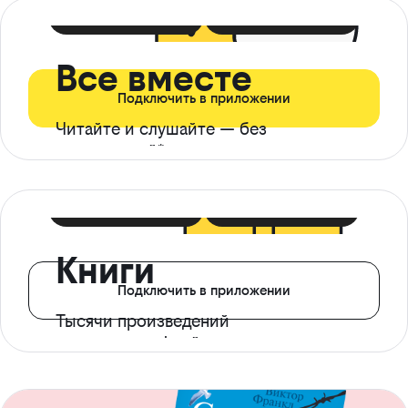
399 ₽ в мес
21 ₽ в день
Все вместе
Подключить в приложении
Читайте и слушайте — без
ограничений*
299 ₽ в мес
14 ₽ в день
Книги
Подключить в приложении
Тысячи произведений
с доступом офлайн