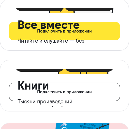
399 ₽ в мес
21 ₽ в день
Все вместе
Подключить в приложении
Читайте и слушайте — без
ограничений*
299 ₽ в мес
14 ₽ в день
Книги
Подключить в приложении
Тысячи произведений
с доступом офлайн