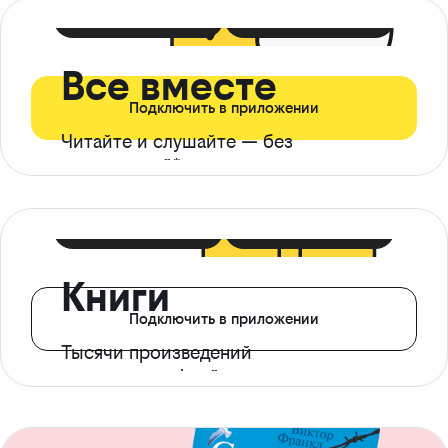
399 ₽ в мес
21 ₽ в день
Все вместе
Подключить в приложении
Читайте и слушайте — без
ограничений*
299 ₽ в мес
14 ₽ в день
Книги
Подключить в приложении
Тысячи произведений
с доступом офлайн