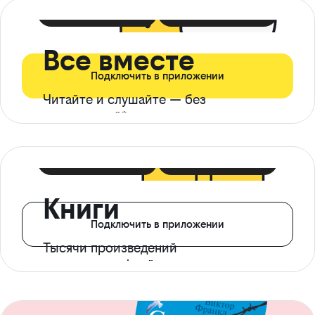
399 ₽ в мес
21 ₽ в день
Все вместе
Подключить в приложении
Читайте и слушайте — без
ограничений*
299 ₽ в мес
14 ₽ в день
Книги
Подключить в приложении
Тысячи произведений
с доступом офлайн