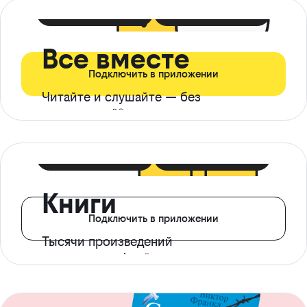
399 ₽ в мес
21 ₽ в день
Все вместе
Подключить в приложении
Читайте и слушайте — без
ограничений*
299 ₽ в мес
14 ₽ в день
Книги
Подключить в приложении
Тысячи произведений
с доступом офлайн