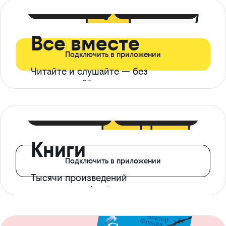
399 ₽ в мес
21 ₽ в день
Все вместе
Подключить в приложении
Читайте и слушайте — без
ограничений*
299 ₽ в мес
14 ₽ в день
Книги
Подключить в приложении
Тысячи произведений
с доступом офлайн