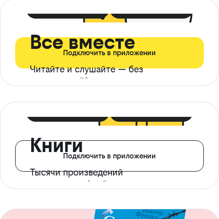
399 ₽ в мес
21 ₽ в день
Все вместе
Подключить в приложении
Читайте и слушайте — без
ограничений*
299 ₽ в мес
14 ₽ в день
Книги
Подключить в приложении
Тысячи произведений
с доступом офлайн