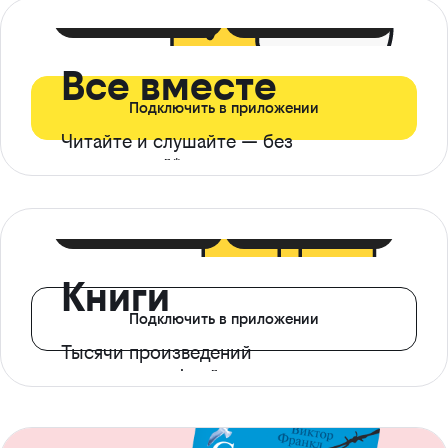
399 ₽ в мес
21 ₽ в день
Все вместе
Подключить в приложении
Читайте и слушайте — без
ограничений*
299 ₽ в мес
14 ₽ в день
Книги
Подключить в приложении
Тысячи произведений
с доступом офлайн