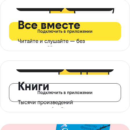
399 ₽ в мес
21 ₽ в день
Все вместе
Подключить в приложении
Читайте и слушайте — без
ограничений*
299 ₽ в мес
14 ₽ в день
Книги
Подключить в приложении
Тысячи произведений
с доступом офлайн