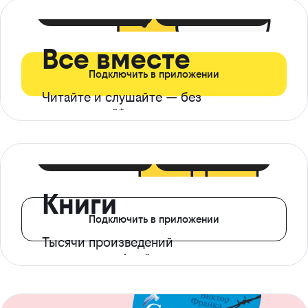
399 ₽ в мес
21 ₽ в день
Все вместе
Подключить в приложении
Читайте и слушайте — без
ограничений*
299 ₽ в мес
14 ₽ в день
Книги
Подключить в приложении
Тысячи произведений
с доступом офлайн